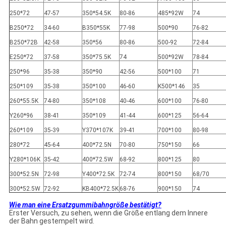
250*72
47-57
350*54.5K
80-86
485*92W
74
B250*72
34-60
B350*55K
77-98
500*90
76-82
B250*72B
42-58
350*56
80-86
500-92
72-84
E250*72
37-58
350*75.5K
74
500*92W
78-84
250*96
35-38
350*90
42-56
500*100
71
250*109
35-38
350*100
46-60
K500*146
35
260*55.5K
74-80
350*108
40-46
600*100
76-80
Y260*96
38-41
350*109
41-44
600*125
56-64
260*109
35-39
Y370*107K
39-41
700*100
80-98
280*72
45-64
400*72.5N
70-80
750*150
66
Y280*106K
35-42
400*72.5W
68-92
800*125
80
300*52.5N
72-98
Y400*72.5K
72-74
800*150
68/70
300*52.5W
72-92
KB400*72.5K
68-76
900*150
74
Wie man eine Ersatzgummibahngröße bestätigt?
Erster Versuch, zu sehen, wenn die Größe entlang dem Innere
der Bahn gestempelt wird.