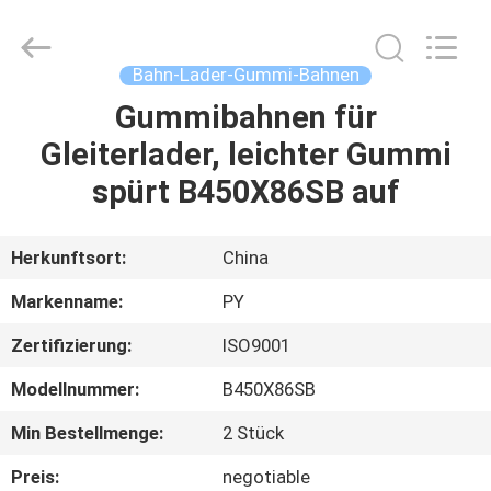
Shanghai
Puyi
Industrial
Co.,
Ltd..
Bahn-Lader-Gummi-Bahnen
All
Rights
Reserved.
Gummibahnen für
HAUS
Gleiterlader, leichter Gummi
PRODUKTE
spürt B450X86SB auf
ÜBER
Herkunftsort:
China
UNS
Markenname:
PY
Zertifizierung:
ISO9001
FABRIK-
Modellnummer:
B450X86SB
AUSFLUG
Min Bestellmenge:
2 Stück
QUALITÄTSKONTROLLE
Preis:
negotiable