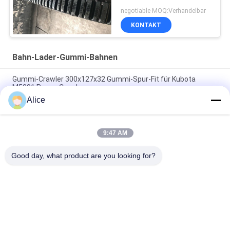
negotiable MOQ:Verhandelbar
KONTAKT
Bahn-Lader-Gummi-Bahnen
Gummi-Crawler 300x127x32 Gummi-Spur-Fit für Kubota
M5091 Power Crawler
Alice
Gummireifen 350 x 52,5 x 104 für Takeuchi Tb035
Bohrmaschine
9:47 AM
Kompakter Gleiter-Lader spürt Gummibahn B450X86ZZ*55
der hohen Zugkraft auf
Good day, what product are you looking for?
Beliebte Kategorien
Alle
Bagger-Gummi-
Landwirtschaftliche 
Bahnen
Gummibahnen