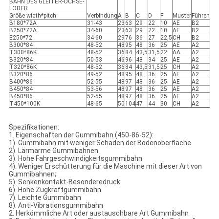
BAHN DES GLEITER-OCHSE-
LODER
Größe width*pitch
Verbindung
A
B
C
D
F
Muster
Führen
B180*72A
31-43
23
63
29
22
10
AE
B2
B250*72A
34-60
23
63
29
22
10
AE
B2
E250*72
34-60
29
76
36
27
22,5
CH
B2
B300*84
48-52
48
95
48
36
25
AE
A2
T300*86K
48-52
36
84
43,5
31,5
22
AA
A2
B320*84
50-53
46
96
48
34
25
AE
A2
T320*86K
48-52
36
84
43,5
31,5
25
CH
A2
B320*86
49-52
48
95
48
36
25
AE
A2
B400*86
52-55
48
97
48
36
25
AE
A2
B450*84
53-56
48
97
48
36
25
AE
A2
B450*86
52-55
48
97
48
36
25
AE
A2
T450*100K
48-65
50
104
47
44
30
CH
A2
Spezifikationen:
1. Eigenschaften der Gummibahn (450-86-52):
1). Gummibahn mit weniger Schaden der Bodenoberfläche
2). Lärmarme Gummibahnen
3). Hohe Fahrgeschwindigkeitsgummibahn
4). Weniger Erschütterung für die Maschine mit dieser Art von
Gummibahnen;
5). Senkenkontakt-Besonderedruck
6). Hohe Zugkraftgummibahn
7). Leichte Gummibahn
8). Anti-Vibrationsgummibahn
2. Herkömmliche Art oder austauschbare Art Gummibahn