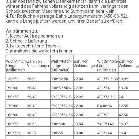
3. Der Abstand zwischen Eisenkernen ist, damit die Bahnrolle
während des Fahrens vollständig stützen kann, verringert den
Schock zwischen Maschine und Gummibahn sehr klein.
4. Für Rotluchs-Vertrags-Bahn-Ladergummibahn (450-86-52),
kann die Länge justiert werden, um Ihren Bedarf zu erfüllen.
Wir stimmen zu:
1. Kleiner Auftrag nehmen an
2. Schnelle Lieferung
3. Fortgeschrittene Technik
Gummibahn, die wir liefern können
Width*Pitch-
Zahl von
Width*Pitch-
Zahl von
Width*Pitch-
Zahl von
Länge
Verbindungen
Länge
Verbindungen
Länge
Verbindung
(Millimeter)
(Millimeter)
(Millimeter)
130*72
28-53
300*52.5K
72-84
400*72.5KW
68-92
150*60
28-49
300*52.5KW
72-92
400*74
68-76
150*72
29-40
KB300*52.5
72-92
400*75.5K
74
170*60
30-40
KB300*52.5N
72-98
B400*86
52-55
180*60
30-40
JD300*52.5N
72-98
400*90
42-56
180*72
30-58
300*53K
80-84
Y400*142
36-37
180*72K
30-37
300*55
70-86
400*144
36-41