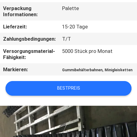
Verpackung
Palette
TRETEN
Informationen:
SIE
Lieferzeit:
15-20 Tage
MIT
Zahlungsbedingungen:
T/T
UNS
Versorgungsmaterial-
5000 Stück pro Monat
IN
Fähigkeit:
VERBINDUNG
Markieren:
,
Gummibehälterbahnen
Minigleisketten
FORDERN
BESTPREIS
SIE EIN
ZITAT
NEWS