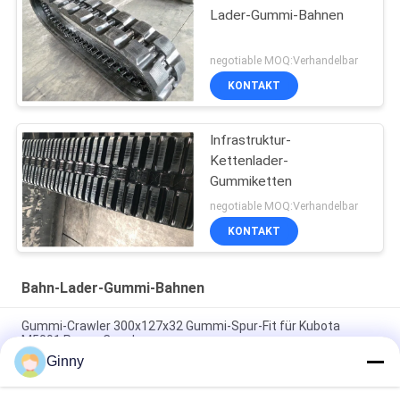
Lader-Gummi-Bahnen
negotiable MOQ:Verhandelbar
KONTAKT
Infrastruktur-
Kettenlader-
Gummiketten
negotiable MOQ:Verhandelbar
KONTAKT
Bahn-Lader-Gummi-Bahnen
Gummi-Crawler 300x127x32 Gummi-Spur-Fit für Kubota
M5091 Power Crawler
Ginny
Gummireifen 350 x 52,5 x 104 für Takeuchi Tb035
Bohrmaschine