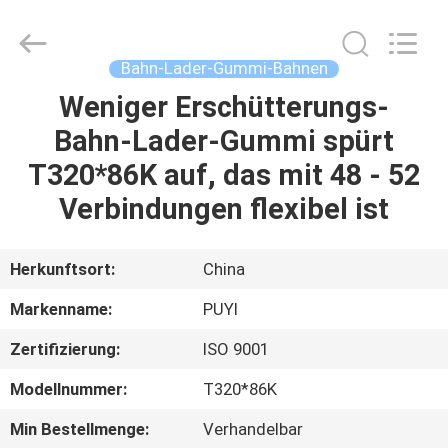
Shanghai
Puyi
Industrial
Co.,
Ltd..
Bahn-Lader-Gummi-Bahnen
All
Rights
Reserved.
Weniger Erschütterungs-
HAUS
Bahn-Lader-Gummi spürt
PRODUKTE
T320*86K auf, das mit 48 - 52
Verbindungen flexibel ist
ÜBER
UNS
Herkunftsort:
China
Markenname:
PUYI
FABRIK-
Zertifizierung:
ISO 9001
AUSFLUG
Modellnummer:
T320*86K
QUALITÄTSKONTROLLE
Min Bestellmenge:
Verhandelbar