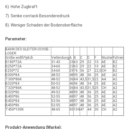
6). Hohe Zugkraft
7). Senke contack Besonderedruck
8). Weniger Schaden der Bodenoberfläche
Parameter:
BAHN DES GLEITER-OCHSE-
LODER
Größe width*pitch
Verbindung
A
B
C
D
F
Muster
Führen
B180*72A
31-43
23
63
29
22
10
AE
B2
B250*72A
34-60
23
63
29
22
10
AE
B2
E250*72
34-60
29
76
36
27
22,5
CH
B2
B300*84
48-52
48
95
48
36
25
AE
A2
T300*86K
48-52
36
84
43,5
31,5
22
AA
A2
B320*84
50-53
46
96
48
34
25
AE
A2
T320*86K
48-52
36
84
43,5
31,5
25
CH
A2
B320*86
49-52
48
95
48
36
25
AE
A2
B400*86
52-55
48
97
48
36
25
AE
A2
B450*84
53-56
48
97
48
36
25
AE
A2
B450*86
52-55
48
97
48
36
25
AE
A2
T450*100K
48-65
50
104
47
44
30
CH
A2
Produkt-Anwendung (Marke):