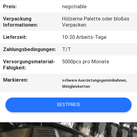
Preis:
negotiable
TRETEN
Verpackung
Hölzerne Palette oder bloßes
SIE
Informationen:
Verpacken
MIT
Lieferzeit:
10-20 Arbeits-Tage
UNS
Zahlungsbedingungen:
T/T
IN
Versorgungsmaterial-
5000pcs pro Monate
VERBINDUNG
Fähigkeit:
Markieren:
,
schwere Ausrüstungsgummibahnen
FORDERN
Minigleisketten
SIE EIN
ZITAT
BESTPREIS
NEWS