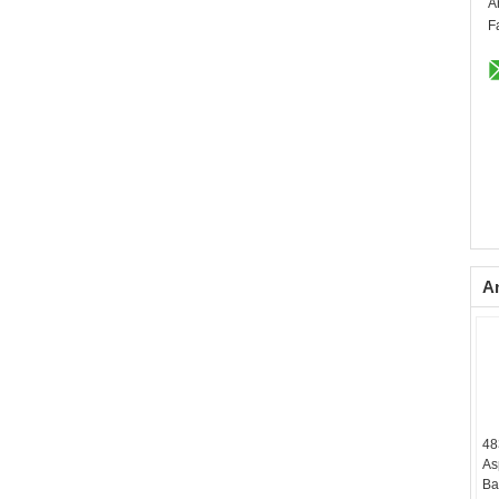
A
F
A
48
As
Ba