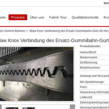
Ver
eite
Produkte
Über uns
Fabrik Tour
Qualitätskontrolle
Kon
inen-Gummi-Bahnen
Blaw Knox Verbindung des Ersatz-Gummibahn-Gurt-46 mit gu
law Knox Verbindung des Ersatz-Gummibahn-Gurt-4
Produktdetails:
Herkunftsort:
Markenname:
Zertifizierung:
Modellnummer:
Zahlung und Versan
Min Bestellmenge:
Preis:
Verpackung Informati
Lieferzeit:
Zahlungsbedingunge
Versorgungsmaterial-F