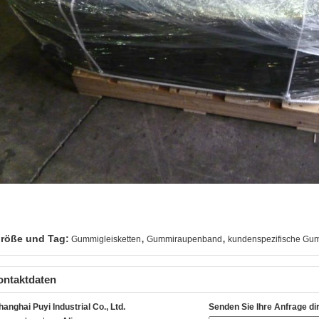
,
,
röße und Tag:
Gummigleisketten
Gummiraupenband
kundenspezifische G
ontaktdaten
hanghai Puyi Industrial Co., Ltd.
Senden Sie Ihre Anfrage di