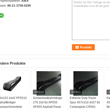
nsprechpartner:
Alice
axen:
86-21-3758-0295
ndere Produkte
3x152.4x42 PF5510
Schwerlastbahnlänge
Extreme Duty Paver
Ka
phaltfertiger
276 Zoll für AP555
Spur 457x152.4x57 für
45
umaschinenteile
AP455 Asphalt Paver
Cedarapids CR561
Mu