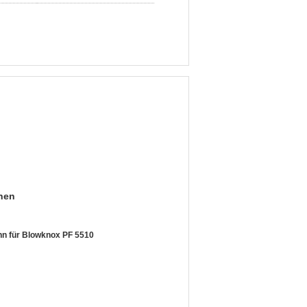
nen
n für Blowknox PF 5510