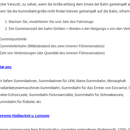
rster Versuch, zu sehen, wenn die Größe entlang dem Innere der Bahn gestempelt w
enn Sie die Gummibahngröße nicht finden können gestempelt auf der Bahn, informi
Machen Sie, modellieren Sie und Jahr des Fahrzeugs
Die Gummianzahl der bahn-Größen-= Breiten-x der Neigungs-x von den Ver
 Gummispurbreite
 Gummileiterbahn (Mittelabstand des zwei inneren Führeransatzes)
 Zahl von Verbindungen (die Quantität des inneren Führeransatzes)
ber uns:
ir liefern Gummibahnen, Gummibahnen für LKW, kleine Gummibahn, Miniasphalt
traßenbetoniermaschinen-Gummibahn, Gummibahn für das Ernten von Excvavtor,
leiter-Ochse-Lader, Gummibahn forsnowmobile, Gummibahn für Schneekanone,
ummibahn für Roboter, etc.
xtreme Haltbarkeit u. Leistung
nsere gemeinsame freie Bahnstruktur, spezielles entworfenes Reifenprofil, 100% 