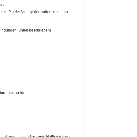
ird.
eren Pls die Schlaginformationen zu uns:
bindungen (unten beschrieben)
 Gummibahn für
Jungfraugummi und extreme Haltbarkeit des