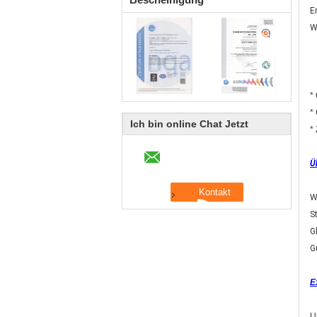
E
W
*
*
Ich bin online Chat Jetzt
*
Ü
W
S
G
G
E
U