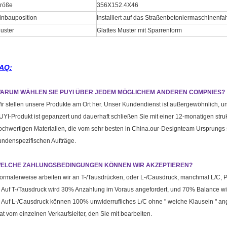
röße
356X152.4X46
inbauposition
Installiert auf das Straßenbetoniermaschinenfah
uster
Glattes Muster mit Sparrenform
AQ:
ARUM WÄHLEN SIE PUYI ÜBER JEDEM MÖGLICHEM ANDEREN COMPNIES?
ir stellen unsere Produkte am Ort her. Unser Kundendienst ist außergewöhnlich, un
UYI-Produkt ist gepanzert und dauerhaft schließen Sie mit einer 12-monatigen struk
ochwertigen Materialien, die vom sehr besten in China.our-Designteam Ursprungs s
undenspezifischen Aufträge.
ELCHE ZAHLUNGSBEDINGUNGEN KÖNNEN WIR AKZEPTIEREN?
ormalerweise arbeiten wir an T-/Tausdrücken, oder L-/Causdruck, manchmal L/
. Auf T-/Tausdruck wird 30% Anzahlung im Voraus angefordert, und 70% Balance wir
. Auf L-/Causdruck können 100% unwiderrufliches L/C ohne " weiche Klauseln " 
at vom einzelnen Verkaufsleiter, den Sie mit bearbeiten.