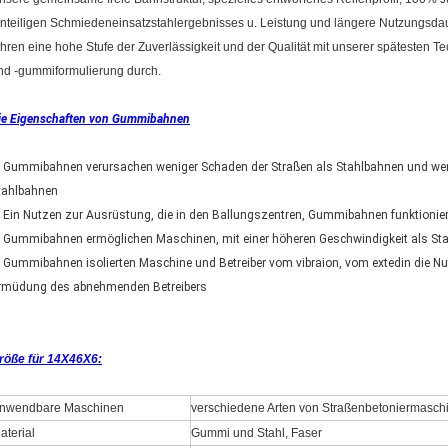
inteiligen Schmiedeneinsatzstahlergebnisses u. Leistung und längere Nutzungsd
ühren eine hohe Stufe der Zuverlässigkeit und der Qualität mit unserer spätesten 
nd -gummiformulierung durch.
ie Eigenschaften von Gummibahnen
.
Gummibahnen verursachen weniger Schaden der Straßen als Stahlbahnen und wen
tahlbahnen
.
Ein Nutzen zur Ausrüstung, die in den Ballungszentren, Gummibahnen funktionie
.
Gummibahnen ermöglichen Maschinen, mit einer höheren Geschwindigkeit als Sta
.
Gummibahnen isolierten Maschine und Betreiber vom vibraion, vom extedin die N
rmüdung des abnehmenden Betreibers
röße für 14X46X6:
nwendbare Maschinen
verschiedene Arten von Straßenbetoniermasch
aterial
Gummi und Stahl, Faser