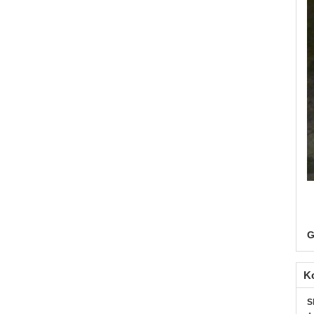
G
K
S