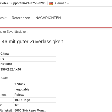
trieb & Support
86-21-3758-0296
German
takt
Referenzen
NACHRICHTEN
ter Zuverlässigkeit
6 mit guter Zuverlässigkeit
China
PY
ISO9001
356X152.4X46
d AGB:
2 Stück
negotiable
onen:
Palette
10-15 Tage
n:
T/T
ähigkeit:
5000 Stück pro Monat