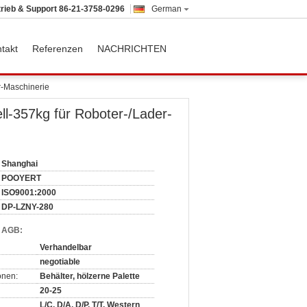
trieb & Support
86-21-3758-0296
German
takt
Referenzen
NACHRICHTEN
r-Maschinerie
l-357kg für Roboter-/Lader-
Shanghai
POOYERT
ISO9001:2000
DP-LZNY-280
d AGB:
Verhandelbar
negotiable
onen:
Behälter, hölzerne Palette
20-25
L/C, D/A, D/P, T/T, Western