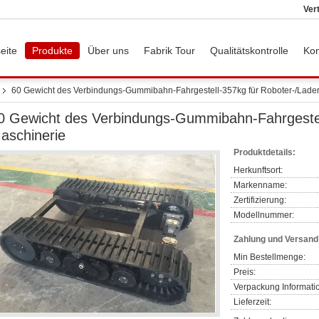
Ver
eite
Produkte
Über uns
Fabrik Tour
Qualitätskontrolle
Kon
60 Gewicht des Verbindungs-Gummibahn-Fahrgestell-357kg für Roboter-/Lade
0 Gewicht des Verbindungs-Gummibahn-Fahrgestel
aschinerie
Produktdetails:
Herkunftsort:
Markenname:
Zertifizierung:
Modellnummer:
Zahlung und Versan
Min Bestellmenge:
Preis:
Verpackung Informati
Lieferzeit: