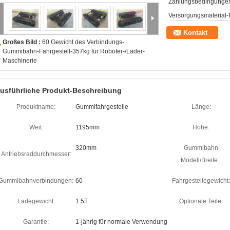
Zahlungsbedingunge
Versorgungsmaterial-F
Kontakt
Großes Bild :
60 Gewicht des Verbindungs-
Gummibahn-Fahrgestell-357kg für Roboter-/Lader-
Maschinerie
usführliche Produkt-Beschreibung
Produktname:
Gummifahrgestelle
Länge:
Weit:
1195mm
Höhe:
320mm
Gummibahn
Antriebsraddurchmesser:
Modell/Breite:
Gummibahnverbindungen:
60
Fahrgestellegewicht:
Ladegewicht:
1.5T
Optionale Teile:
Garantie:
1-jährig für normale Verwendung