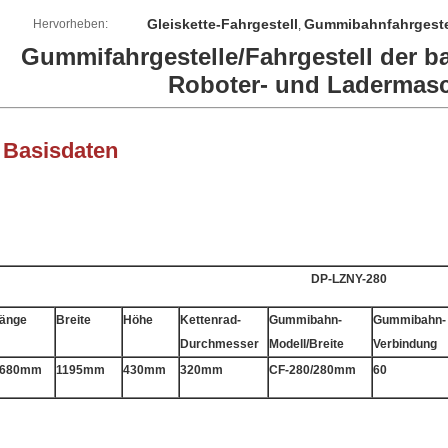
Gleiskette-Fahrgestell
Gummibahnfahrgeste
Hervorheben:
,
Gummifahrgestelle/Fahrgestell der b
Roboter- und Ladermasc
Basisdaten
.
DP-LZNY-280
änge
Breite
Höhe
Kettenrad-
Gummibahn-
Gummibahn-
Durchmesser
Modell/Breite
Verbindung
1680mm
1195mm
430mm
320mm
CF-280/280mm
60