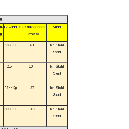
ll
n-
Gewicht
lastentragendes
Stent
ng
Gewicht
2388KG
4 T
Ich-Stahl
Stent
2,5 T
10 T
Ich-Stahl
Stent
2744Kg
8T
Ich-Stahl
Stent
3000KG
10T
Ich-Stahl
Stent