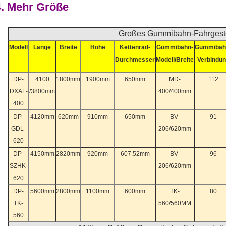
4. Mehr Größe
Großes Gummibahn-Fahrgeste
Modell
Länge
Breite
Höhe
Kettenrad-
Gummibahn-
Gummibah
Durchmesser
Modell/Breite
Verbindu
DP-
4100
1800mm
1900mm
650mm
MD-
112
DXAL-
/3800mm
400/400mm
400
DP-
4120mm
620mm
910mm
650mm
BV-
91
GDL-
206/620mm
620
DP-
4150mm
2820mm
920mm
607.52mm
BV-
96
SZHK-
206/620mm
620
DP-
5600mm
2800mm
1100mm
600mm
TK-
80
TK-
560/560MM
560