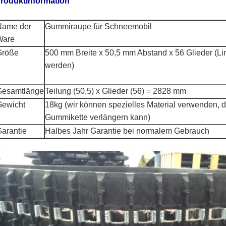
roduktinformation
Name der
Gummiraupe für Schneemobil
Ware
Größe
500 mm Breite x 50,5 mm Abstand x 56 Glieder (L
werden)
Gesamtlänge
Teilung (50,5) x Glieder (56) = 2828 mm
Gewicht
18kg (wir können spezielles Material verwenden, 
Gummikette verlängern kann)
arantie
Halbes Jahr Garantie bei normalem Gebrauch