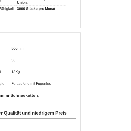
n:
Union,
ähigkeit:
3000 Stücke pro Monat
500mm
56
t:
18Kg
ie:
Fortlaufend mit Fugenlos
Gummi-Schneeketten
,
 Qualität und niedrigem Preis