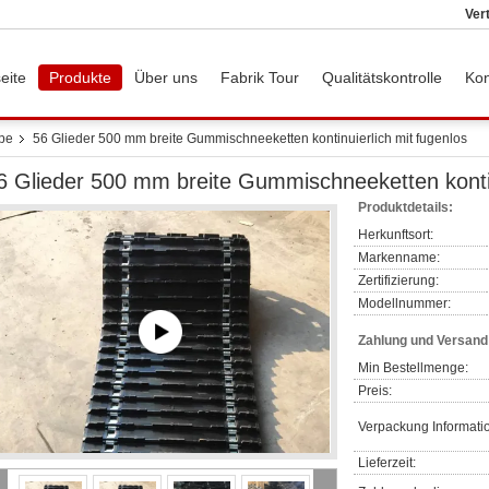
Ver
eite
Produkte
Über uns
Fabrik Tour
Qualitätskontrolle
Kon
pe
56 Glieder 500 mm breite Gummischneeketten kontinuierlich mit fugenlos
6 Glieder 500 mm breite Gummischneeketten kontin
Produktdetails:
Herkunftsort:
Markenname:
Zertifizierung:
Modellnummer:
Zahlung und Versan
Min Bestellmenge:
Preis:
Verpackung Informati
Lieferzeit: