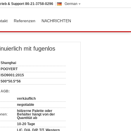
trieb & Support
86-21-3758-0296
German
takt
Referenzen
NACHRICHTEN
uierlich mit fugenlos
Shanghai
POOYERT
ISO9001:2015
500*50.5*56
d AGB:
verkäuflich
negotiable
hölzerne Palette oder
onen:
Behälter hängt von der
Quantität ab
10-20 Tage
L/C, D/A, D/P, T/T, Western