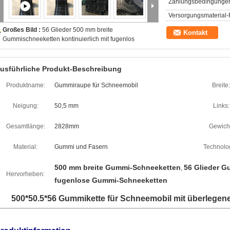
Zahlungsbedingunge
Versorgungsmaterial-F
Großes Bild :
56 Glieder 500 mm breite
Kontakt
Gummischneeketten kontinuierlich mit fugenlos
usführliche Produkt-Beschreibung
Produktname:
Gummiraupe für Schneemobil
Breite:
Neigung:
50,5 mm
Links:
Gesamtlänge:
2828mm
Gewich
Material:
Gummi und Fasern
Technolog
500 mm breite Gummi-Schneeketten
56 Glieder 
,
Hervorheben:
fugenlose Gummi-Schneeketten
500*50.5*56 Gummikette für Schneemobil mit überlegener