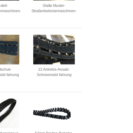
stell-
Glatte Muster-
ermaschinen-
Straßenbetoniermaschinen-
356mm Breite
Gummi-Bahnen
r freier Bahn-
r auf
tschuk-
22 Antriebs-Ansatz-
bil fahrung
Schneemobil fahrung
ht lärmarm für
Gummi-Bahn
mar