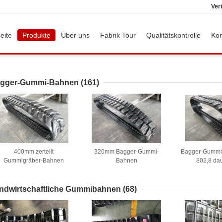
Ver
eite
Produkte
Über uns
Fabrik Tour
Qualitätskontrolle
Kon
gger-Gummi-Bahnen
(161)
400mm zerteilt
320mm Bagger-Gummi-
Bagger-Gummi
Gummigräber-Bahnen
Bahnen
802,8 da
00*72.5W*72 weit für Bau-
Maschine
ndwirtschaftliche Gummibahnen
(68)