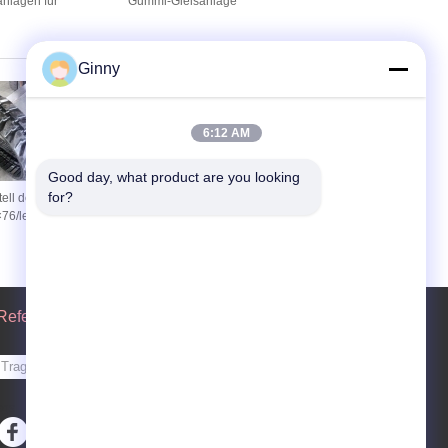
nlagen für
Gummi-Gleisanlage
chleistung
Ginny
6:12 AM
Good day, what product are you looking 
for?
ell der bahn-
Gummikette 300X127X32 für
76/leichte
Traktor M8540, 3C878-49010
ür Baugeräte
Referenzen
Senden Sie
sgs