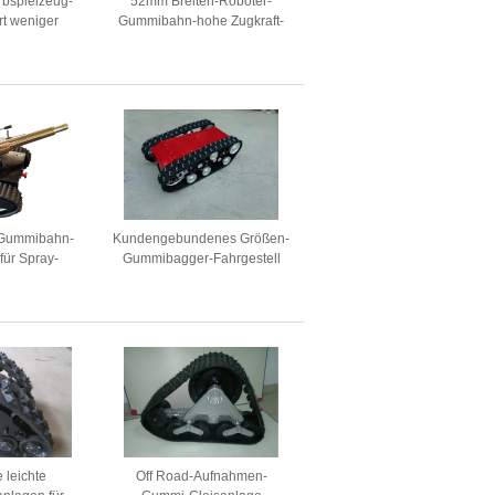
rbspielzeug-
52mm Breiten-Roboter-
t weniger
Gummibahn-hohe Zugkraft-
gung der
justierbare Länge
gs-60mm der
O9001 auf
-Gummibahn-
Kundengebundenes Größen-
 für Spray-
Gummibagger-Fahrgestell
smittel mit
zerteilt für alles Gelände-
ienung
Fahrzeugbeladungs-Gewicht
300kg 500kg
 leichte
Off Road-Aufnahmen-