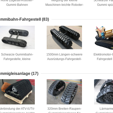
Hohe Zugkraft-Roboter-
Neigung der kleine
Schwarzer Fa
Gummi-Bahnen
Maschinen-leichte Roboter-
Gummi spür
Gummi-Bahn-15mm weniger
Bescheini
Erschütterung
Erschütterun
Breiten-IS
mmibahn-Fahrgestell
(83)
Schwarze Gummibahn-
1500mm Längen-schwere
Elektromotor
Fahrgestelle, kleine
Ausrüstungs-Fahrgestell-
Fahrgestell
Erntemaschine spürten
Teile für Minibagger
Desinfektion
Fahrgestell-Systeme auf
Fernbed
mmigleisanlage
(17)
Verbindung der ATV-/UTV-
320mm Breiten-Raupen-
Lärmarme