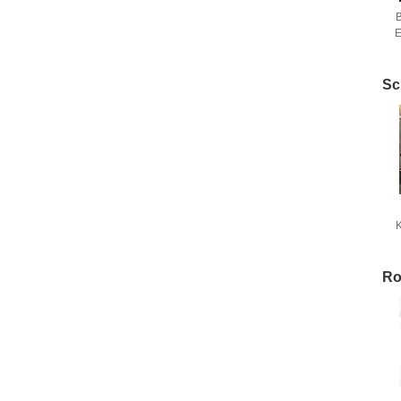
E
Sc
Ro
S