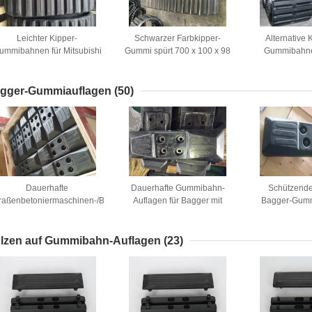
Leichter Kipper-
Schwarzer Farbkipper-
Alternativ
ummibahnen für Mitsubishi
Gummi spürt 700 x 100 x 98
Gummibahne
Ld700/Caterpillar Ld700
für Morooka/Hitachi auf
Gleiskette-
Zugk
gger-Gummiauflagen
(50)
Dauerhafte
Dauerhafte Gummibahn-
Schützende
raßenbetoniermaschinen-/Bagger-
Auflagen für Bagger mit
Bagger-Gumm
Auflagen, Kette auf
Breite 450mm Längen-
schwarzer Far
Gummibahn-Auflagen für
125mm
Bagger
lzen auf Gummibahn-Auflagen
(23)