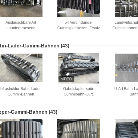
Austauschbare Art
54 Verbindungs-
Landwirtschaf
ununterbrochene
Gummigleisketten, Ersatz
Gummibahnen, 
Gummibahn,
Yanmar-Bagger-Bahnen
starke Zugk
ummineigungs-Länge der
behälter-Bahn-79
hn-Lader-Gummi-Bahnen
(43)
Infrastruktur-Bahn-Lader-
Gabelstapler-spürt
U-Art Bahn-L
Gummi-Bahnen
Gummibahn-Gurt,
Bah
Fahrgestell-Gummi Umkreis
3864mm auf
pper-Gummi-Bahnen
(43)