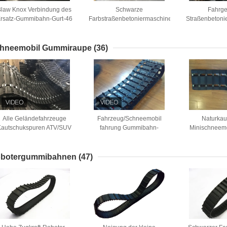
Blaw Knox Verbindung des
Schwarze
Fahrge
rsatz-Gummibahn-Gurt-46
Farbstraßenbetoniermaschinen-
Straßenbetoni
mit guter Zuverlässigkeit
Gummibahnen
Gummi spürt 
kundengebundene Größe mit
mit gemeinsame
weniger Erschütterung
Struktu
hneemobil Gummiraupe
(36)
Alle Geländefahrzeuge
Fahrzeug/Schneemobil
Naturkau
Kautschukspuren ATV/SUV
fahrung Gummibahn-
Minischneemo
Schneemotorrad
kundenspezifische Länge mit
Bahn Lightwieg
Schneemotorrad Roller
Senken-Druck
Yan
Schneekatte Schneebläser
botergummibahnen
(47)
chneemotor Verschiedene
Schneemotoren