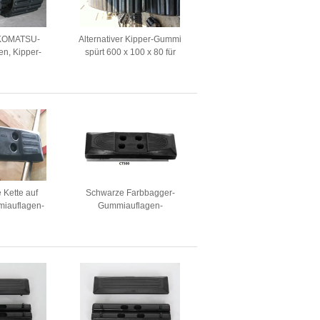
e KOMATSU-
Alternativer Kipper-Gummi
n, Kipper-
spürt 600 x 100 x 80 für
Vorgesetzt-
Morooka MST800/Yanmar
raft
C60R auf
 Kette auf
Schwarze Farbbagger-
iauflagen-
Gummiauflagen-
bhochleistung
Schalldämpfung für Hitachi
EX120