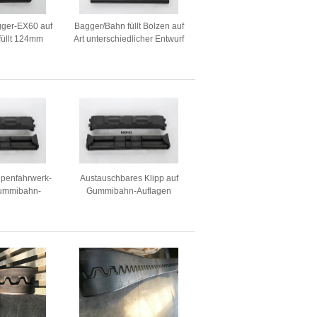
gger-EX60 auf
Bagger/Bahn füllt Bolzen auf
üllt 124mm
Art unterschiedlicher Entwurf
leistung auf
für Hitachi Zx55u - 5A auf
upenfahrwerk-
Austauschbares Klipp auf
Gummibahn-
Gummibahn-Auflagen
ür Bagger