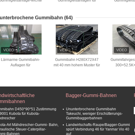
Gummigleisanlage-leichte
Gummigleisanlagen für
Gummigleisa
truktur-34 für alles Gelände
Bescheinigung der Traktor-
Traktor-Ho
Vorderrad-ISO9001
unterbrochene Gummibahn
(64)
Lärmarme Gummibahn-
Gummibahn H280X72X47
Gummifahrgest
Auflagen für
mit 40 mm hohem Muster für
300×52.5K×
Bagger/Gummibahn-
Gradiermaschinen oder
Gummibahnen f
Fahrgestell 300X52 5X88
Rasenmäher
dwirtschaftliche
Bagger-Gummi-Bahnen
mmibahnen
mibahn D450*90*51 Zustimmung
Ununterbrochene Gummibahn
9001 Kubota für Kubota-
Takeuchi, weniger Erschütterungs-
drescher
Gummibaggerbahnen
ota-Art Mähdrescher-Gummi- Bahn,
Landwirtschafts-Raupe/Bagger-Gummi
raulische Steuer-Caterpillar-
spürt Verbindung 46 für Yanmar Vio 40
mmi-Bahnen
auf