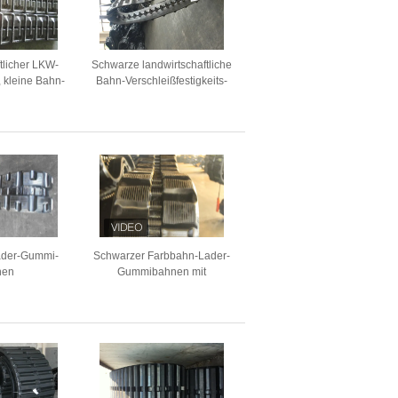
tlicher LKW-
Schwarze landwirtschaftliche
kleine Bahn-
Bahn-Verschleißfestigkeits-
raft-Stärke
kundenspezifischer Gummi
spürt hohe Geschwindigkeit
auf
ader-Gummi-
Schwarzer Farbbahn-Lader-
nen
Gummibahnen mit
Stellglied/Länge