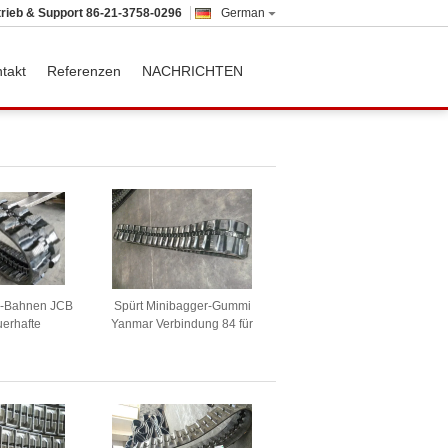
trieb & Support
86-21-3758-0296
German
takt
Referenzen
NACHRICHTEN
-Bahnen JCB
Spürt Minibagger-Gummi
uerhafte
Yanmar Verbindung 84 für
Baugeräte auf