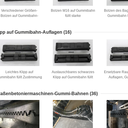
Verschiedener Größen-
Bolzen M16 auf Gummibahn
Bolzen des Ba
Bolzen auf Gummibahn-
füllt starke
Gummibahn f
Auflagen
Verschleißfestigkeit für
Breiten-Hoch
Fahrgestell auf
ipp auf Gummibahn-Auflagen
(16)
Leichtes Klipp auf
Austauschbares schwarzes
Ersetzbare Ra
ummibahn füllt Zustimmung
Klipp auf Gummibahn füllt
Auflagen, 
51mm Höhen-ISO9001 auf
Länge der Schalldämpfungs-
Auflagen f
400mm auf
raßenbetoniermaschinen-Gummi-Bahnen
(36)