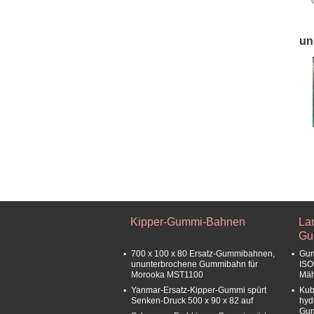
S
un
Kipper-Gummi-Bahnen
Lan
Gu
700 x 100 x 80 Ersatz-Gummibahnen,
Gum
ununterbrochene Gummibahn für
ISO
Morooka MST1100
Mäh
Yanmar-Ersatz-Kipper-Gummi spürt
Kub
Senken-Druck 500 x 90 x 82 auf
hyd
Gu